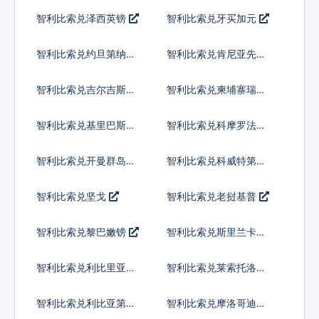
尔
智利比索兑泽西英镑
智利比索兑牙买加元
智利比索兑约旦第纳尔
智利比索兑肯尼亚先令
智利比索兑吉尔吉斯斯
智利比索兑柬埔寨瑞尔
坦索姆
智利比索兑基里巴斯元
智利比索兑科摩罗法郎
智利比索兑开曼群岛元
智利比索兑科威特第纳
尔
智利比索兑坚戈
智利比索兑老挝基普
智利比索兑黎巴嫩镑
智利比索兑斯里兰卡卢
比
智利比索兑利比里亚元
智利比索兑莱索托洛蒂
智利比索兑利比亚第纳
智利比索兑摩洛哥迪拉