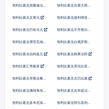
智利比索兑布隆迪法郎
智利比索兑百慕大群岛
元
智利比索兑文莱元
智利比索兑玻利维亚诺
智利比索兑巴哈马元
智利比索兑不丹努尔特
鲁姆
智利比索兑博茨瓦纳普
智利比索兑白俄罗斯卢
拉
布
智利比索兑伯利兹元
智利比索兑刚果法郎
智利比索汇率换算
智利比索兑哥伦比亚比
索
智利比索兑哥斯达黎加
智利比索兑古巴比索
科朗
智利比索兑佛得角埃斯
智利比索兑吉布提法郎
库多
智利比索兑多米尼加比
智利比索兑阿尔及利亚