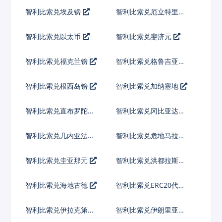
索
智利比索兑埃及镑
智利比索兑厄立特里亚
纳克法
智利比索兑以太币
智利比索兑斐济元
智利比索兑福克兰镑
智利比索兑格鲁吉亚拉
里
智利比索兑根西岛镑
智利比索兑加纳塞地
智利比索兑直布罗陀镑
智利比索兑冈比亚达拉
西
智利比索兑几内亚法郎
智利比索兑危地马拉格
查尔
智利比索兑圭亚那元
智利比索兑洪都拉斯伦
皮拉
智利比索兑海地古德
智利比索兑ERC20代币
智利比索兑伊拉克第纳
智利比索兑伊朗里亚尔