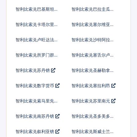
内亚基那
智利比索兑巴基斯坦卢
智利比索兑巴拉圭瓜拉
比
尼
智利比索兑卡塔尔里亚
智利比索兑塞尔维亚第
尔
纳尔
智利比索兑卢旺达法郎
智利比索兑沙特阿拉伯
智利比索兑所罗门群岛
智利比索兑塞舌尔卢比
元
智利比索兑苏丹镑
智利比索兑圣赫勒拿镑
智利比索兑数字货币
智利比索兑塞拉利昂
智利比索兑索马里先令
智利比索兑苏里南元
智利比索兑南苏丹镑
智利比索兑圣多美多布
拉
智利比索兑叙利亚镑
智利比索兑斯威士兰里