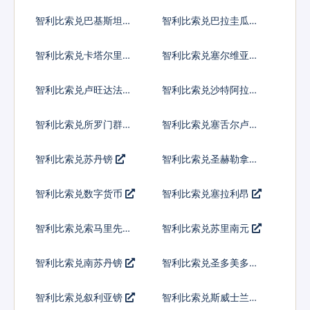
内亚基那
智利比索兑巴基斯坦卢
智利比索兑巴拉圭瓜拉
比
尼
智利比索兑卡塔尔里亚
智利比索兑塞尔维亚第
尔
纳尔
智利比索兑卢旺达法郎
智利比索兑沙特阿拉伯
智利比索兑所罗门群岛
智利比索兑塞舌尔卢比
元
智利比索兑苏丹镑
智利比索兑圣赫勒拿镑
智利比索兑数字货币
智利比索兑塞拉利昂
智利比索兑索马里先令
智利比索兑苏里南元
智利比索兑南苏丹镑
智利比索兑圣多美多布
拉
智利比索兑叙利亚镑
智利比索兑斯威士兰里