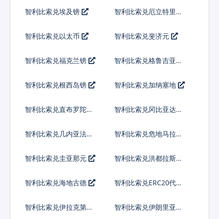
索
智利比索兑埃及镑
智利比索兑厄立特里亚
纳克法
智利比索兑以太币
智利比索兑斐济元
智利比索兑福克兰镑
智利比索兑格鲁吉亚拉
里
智利比索兑根西岛镑
智利比索兑加纳塞地
智利比索兑直布罗陀镑
智利比索兑冈比亚达拉
西
智利比索兑几内亚法郎
智利比索兑危地马拉格
查尔
智利比索兑圭亚那元
智利比索兑洪都拉斯伦
皮拉
智利比索兑海地古德
智利比索兑ERC20代币
智利比索兑伊拉克第纳
智利比索兑伊朗里亚尔