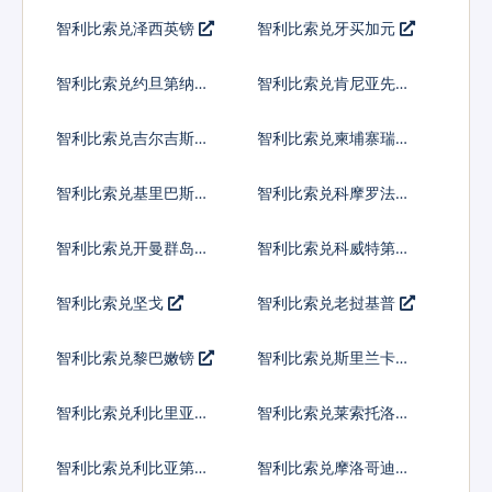
尔
智利比索兑泽西英镑
智利比索兑牙买加元
智利比索兑约旦第纳尔
智利比索兑肯尼亚先令
智利比索兑吉尔吉斯斯
智利比索兑柬埔寨瑞尔
坦索姆
智利比索兑基里巴斯元
智利比索兑科摩罗法郎
智利比索兑开曼群岛元
智利比索兑科威特第纳
尔
智利比索兑坚戈
智利比索兑老挝基普
智利比索兑黎巴嫩镑
智利比索兑斯里兰卡卢
比
智利比索兑利比里亚元
智利比索兑莱索托洛蒂
智利比索兑利比亚第纳
智利比索兑摩洛哥迪拉