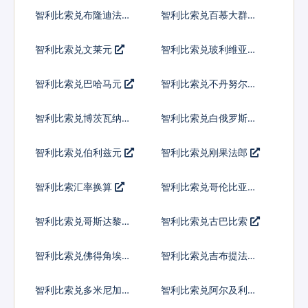
智利比索兑布隆迪法郎
智利比索兑百慕大群岛
元
智利比索兑文莱元
智利比索兑玻利维亚诺
智利比索兑巴哈马元
智利比索兑不丹努尔特
鲁姆
智利比索兑博茨瓦纳普
智利比索兑白俄罗斯卢
拉
布
智利比索兑伯利兹元
智利比索兑刚果法郎
智利比索汇率换算
智利比索兑哥伦比亚比
索
智利比索兑哥斯达黎加
智利比索兑古巴比索
科朗
智利比索兑佛得角埃斯
智利比索兑吉布提法郎
库多
智利比索兑多米尼加比
智利比索兑阿尔及利亚