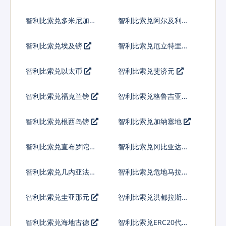
库多
智利比索兑多米尼加比
智利比索兑阿尔及利亚
索
智利比索兑埃及镑
智利比索兑厄立特里亚
纳克法
智利比索兑以太币
智利比索兑斐济元
智利比索兑福克兰镑
智利比索兑格鲁吉亚拉
里
智利比索兑根西岛镑
智利比索兑加纳塞地
智利比索兑直布罗陀镑
智利比索兑冈比亚达拉
西
智利比索兑几内亚法郎
智利比索兑危地马拉格
查尔
智利比索兑圭亚那元
智利比索兑洪都拉斯伦
皮拉
智利比索兑海地古德
智利比索兑ERC20代币