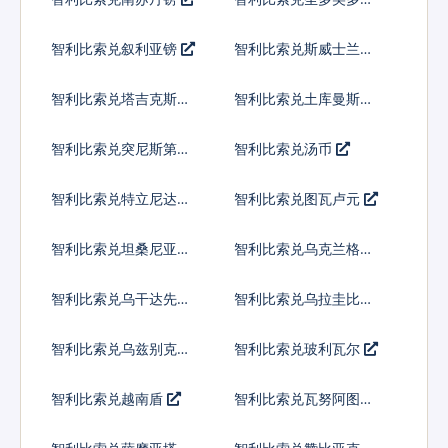
拉
智利比索兑叙利亚镑
智利比索兑斯威士兰里
兰吉尼
智利比索兑塔吉克斯坦
智利比索兑土库曼斯坦
索莫尼
马纳特
智利比索兑突尼斯第纳
智利比索兑汤币
尔
智利比索兑特立尼达多
智利比索兑图瓦卢元
巴哥元
智利比索兑坦桑尼亚先
智利比索兑乌克兰格里
令
夫纳
智利比索兑乌干达先令
智利比索兑乌拉圭比索
智利比索兑乌兹别克斯
智利比索兑玻利瓦尔
坦索姆
智利比索兑越南盾
智利比索兑瓦努阿图瓦
图