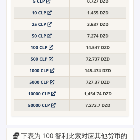
5 CLP
0.727 DZD
10 CLP
1.455 DZD
25 CLP
3.637 DZD
50 CLP
7.274 DZD
100 CLP
14.547 DZD
500 CLP
72.737 DZD
1000 CLP
145.474 DZD
5000 CLP
727.37 DZD
10000 CLP
1,454.74 DZD
50000 CLP
7,273.7 DZD
下表为 100 智利比索对应其他货币的