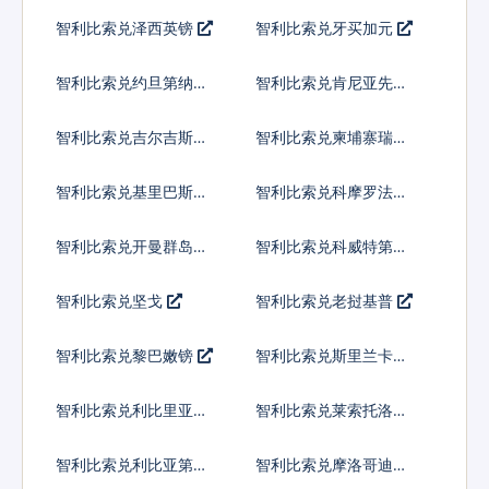
尔
智利比索兑泽西英镑
智利比索兑牙买加元
智利比索兑约旦第纳尔
智利比索兑肯尼亚先令
智利比索兑吉尔吉斯斯
智利比索兑柬埔寨瑞尔
坦索姆
智利比索兑基里巴斯元
智利比索兑科摩罗法郎
智利比索兑开曼群岛元
智利比索兑科威特第纳
尔
智利比索兑坚戈
智利比索兑老挝基普
智利比索兑黎巴嫩镑
智利比索兑斯里兰卡卢
比
智利比索兑利比里亚元
智利比索兑莱索托洛蒂
智利比索兑利比亚第纳
智利比索兑摩洛哥迪拉