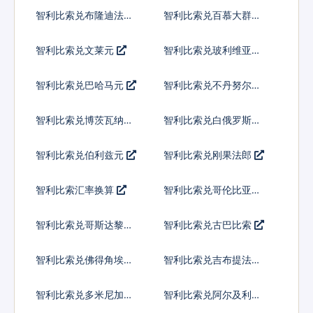
智利比索兑布隆迪法郎
智利比索兑百慕大群岛
元
智利比索兑文莱元
智利比索兑玻利维亚诺
智利比索兑巴哈马元
智利比索兑不丹努尔特
鲁姆
智利比索兑博茨瓦纳普
智利比索兑白俄罗斯卢
拉
布
智利比索兑伯利兹元
智利比索兑刚果法郎
智利比索汇率换算
智利比索兑哥伦比亚比
索
智利比索兑哥斯达黎加
智利比索兑古巴比索
科朗
智利比索兑佛得角埃斯
智利比索兑吉布提法郎
库多
智利比索兑多米尼加比
智利比索兑阿尔及利亚