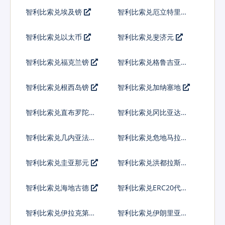
索
智利比索兑埃及镑
智利比索兑厄立特里亚
纳克法
智利比索兑以太币
智利比索兑斐济元
智利比索兑福克兰镑
智利比索兑格鲁吉亚拉
里
智利比索兑根西岛镑
智利比索兑加纳塞地
智利比索兑直布罗陀镑
智利比索兑冈比亚达拉
西
智利比索兑几内亚法郎
智利比索兑危地马拉格
查尔
智利比索兑圭亚那元
智利比索兑洪都拉斯伦
皮拉
智利比索兑海地古德
智利比索兑ERC20代币
智利比索兑伊拉克第纳
智利比索兑伊朗里亚尔