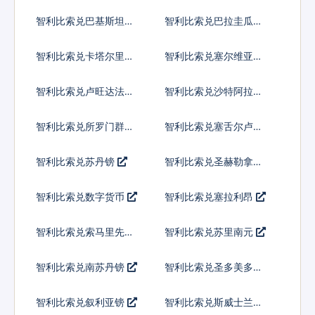
内亚基那
智利比索兑巴基斯坦卢
智利比索兑巴拉圭瓜拉
比
尼
智利比索兑卡塔尔里亚
智利比索兑塞尔维亚第
尔
纳尔
智利比索兑卢旺达法郎
智利比索兑沙特阿拉伯
智利比索兑所罗门群岛
智利比索兑塞舌尔卢比
元
智利比索兑苏丹镑
智利比索兑圣赫勒拿镑
智利比索兑数字货币
智利比索兑塞拉利昂
智利比索兑索马里先令
智利比索兑苏里南元
智利比索兑南苏丹镑
智利比索兑圣多美多布
拉
智利比索兑叙利亚镑
智利比索兑斯威士兰里