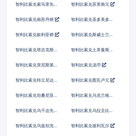
智利比索兑索马里先令
智利比索兑苏里南元
智利比索兑南苏丹镑
智利比索兑圣多美多布
拉
智利比索兑叙利亚镑
智利比索兑斯威士兰里
兰吉尼
智利比索兑塔吉克斯坦
智利比索兑土库曼斯坦
索莫尼
马纳特
智利比索兑突尼斯第纳
智利比索兑汤币
尔
智利比索兑特立尼达多
智利比索兑图瓦卢元
巴哥元
智利比索兑坦桑尼亚先
智利比索兑乌克兰格里
令
夫纳
智利比索兑乌干达先令
智利比索兑乌拉圭比索
智利比索兑乌兹别克斯
智利比索兑玻利瓦尔