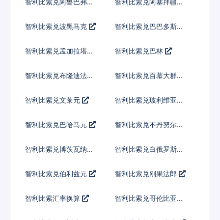
智利比索兑阿鲁巴弗罗
智利比索兑阿塞拜疆马
林
纳特
智利比索兑波黑马克
智利比索兑巴巴多斯元
智利比索兑孟加拉塔卡
智利比索兑巴林
智利比索兑布隆迪法郎
智利比索兑百慕大群岛
元
智利比索兑文莱元
智利比索兑玻利维亚诺
智利比索兑巴哈马元
智利比索兑不丹努尔特
鲁姆
智利比索兑博茨瓦纳普
智利比索兑白俄罗斯卢
拉
布
智利比索兑伯利兹元
智利比索兑刚果法郎
智利比索汇率换算
智利比索兑哥伦比亚比
索