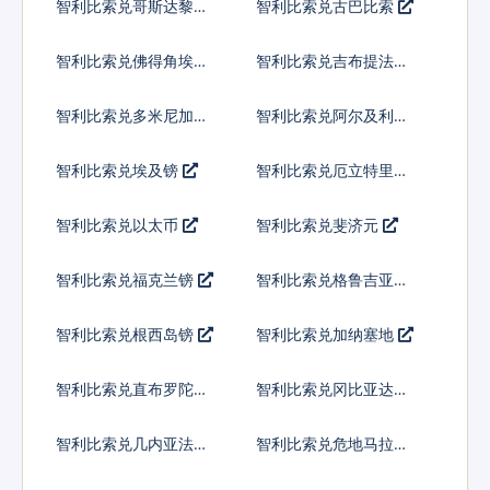
智利比索兑哥斯达黎加
智利比索兑古巴比索
科朗
智利比索兑佛得角埃斯
智利比索兑吉布提法郎
库多
智利比索兑多米尼加比
智利比索兑阿尔及利亚
索
智利比索兑埃及镑
智利比索兑厄立特里亚
纳克法
智利比索兑以太币
智利比索兑斐济元
智利比索兑福克兰镑
智利比索兑格鲁吉亚拉
里
智利比索兑根西岛镑
智利比索兑加纳塞地
智利比索兑直布罗陀镑
智利比索兑冈比亚达拉
西
智利比索兑几内亚法郎
智利比索兑危地马拉格
查尔