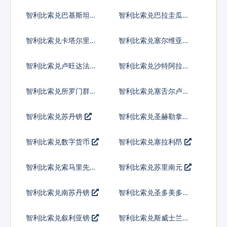
内亚基那
智利比索兑巴基斯坦卢
智利比索兑巴拉圭瓜拉
比
尼
智利比索兑卡塔尔里亚
智利比索兑塞尔维亚第
尔
纳尔
智利比索兑卢旺达法郎
智利比索兑沙特阿拉伯
智利比索兑所罗门群岛
智利比索兑塞舌尔卢比
元
智利比索兑苏丹镑
智利比索兑圣赫勒拿镑
智利比索兑数字货币
智利比索兑塞拉利昂
智利比索兑索马里先令
智利比索兑苏里南元
智利比索兑南苏丹镑
智利比索兑圣多美多布
拉
智利比索兑叙利亚镑
智利比索兑斯威士兰里