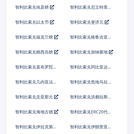
索
智利比索兑埃及镑
智利比索兑厄立特里亚
纳克法
智利比索兑以太币
智利比索兑斐济元
智利比索兑福克兰镑
智利比索兑格鲁吉亚拉
里
智利比索兑根西岛镑
智利比索兑加纳塞地
智利比索兑直布罗陀镑
智利比索兑冈比亚达拉
西
智利比索兑几内亚法郎
智利比索兑危地马拉格
查尔
智利比索兑圭亚那元
智利比索兑洪都拉斯伦
皮拉
智利比索兑海地古德
智利比索兑ERC20代币
智利比索兑伊拉克第纳
智利比索兑伊朗里亚尔