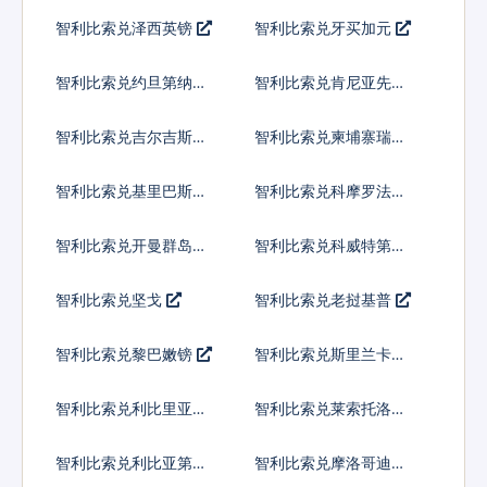
尔
智利比索兑泽西英镑
智利比索兑牙买加元
智利比索兑约旦第纳尔
智利比索兑肯尼亚先令
智利比索兑吉尔吉斯斯
智利比索兑柬埔寨瑞尔
坦索姆
智利比索兑基里巴斯元
智利比索兑科摩罗法郎
智利比索兑开曼群岛元
智利比索兑科威特第纳
尔
智利比索兑坚戈
智利比索兑老挝基普
智利比索兑黎巴嫩镑
智利比索兑斯里兰卡卢
比
智利比索兑利比里亚元
智利比索兑莱索托洛蒂
智利比索兑利比亚第纳
智利比索兑摩洛哥迪拉