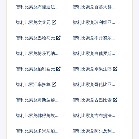
智利比索兑布隆迪法郎
智利比索兑百慕大群岛
元
智利比索兑文莱元
智利比索兑玻利维亚诺
智利比索兑巴哈马元
智利比索兑不丹努尔特
鲁姆
智利比索兑博茨瓦纳普
智利比索兑白俄罗斯卢
拉
布
智利比索兑伯利兹元
智利比索兑刚果法郎
智利比索汇率换算
智利比索兑哥伦比亚比
索
智利比索兑哥斯达黎加
智利比索兑古巴比索
科朗
智利比索兑佛得角埃斯
智利比索兑吉布提法郎
库多
智利比索兑多米尼加比
智利比索兑阿尔及利亚