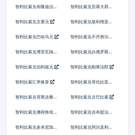
智利比索兑布隆迪法郎
智利比索兑百慕大群岛
元
智利比索兑文莱元
智利比索兑玻利维亚诺
智利比索兑巴哈马元
智利比索兑不丹努尔特
鲁姆
智利比索兑博茨瓦纳普
智利比索兑白俄罗斯卢
拉
布
智利比索兑伯利兹元
智利比索兑刚果法郎
智利比索汇率换算
智利比索兑哥伦比亚比
索
智利比索兑哥斯达黎加
智利比索兑古巴比索
科朗
智利比索兑佛得角埃斯
智利比索兑吉布提法郎
库多
智利比索兑多米尼加比
智利比索兑阿尔及利亚