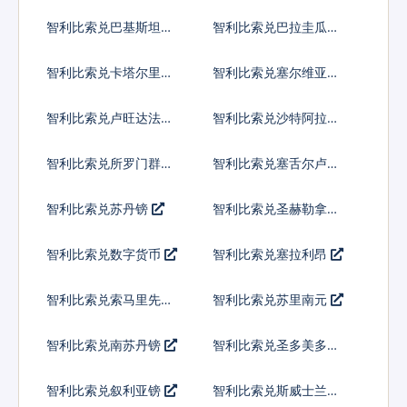
内亚基那
智利比索兑巴基斯坦卢
智利比索兑巴拉圭瓜拉
比
尼
智利比索兑卡塔尔里亚
智利比索兑塞尔维亚第
尔
纳尔
智利比索兑卢旺达法郎
智利比索兑沙特阿拉伯
智利比索兑所罗门群岛
智利比索兑塞舌尔卢比
元
智利比索兑苏丹镑
智利比索兑圣赫勒拿镑
智利比索兑数字货币
智利比索兑塞拉利昂
智利比索兑索马里先令
智利比索兑苏里南元
智利比索兑南苏丹镑
智利比索兑圣多美多布
拉
智利比索兑叙利亚镑
智利比索兑斯威士兰里