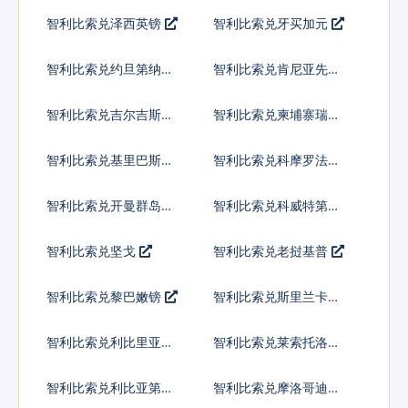
尔
智利比索兑泽西英镑
智利比索兑牙买加元
智利比索兑约旦第纳尔
智利比索兑肯尼亚先令
智利比索兑吉尔吉斯斯
智利比索兑柬埔寨瑞尔
坦索姆
智利比索兑基里巴斯元
智利比索兑科摩罗法郎
智利比索兑开曼群岛元
智利比索兑科威特第纳
尔
智利比索兑坚戈
智利比索兑老挝基普
智利比索兑黎巴嫩镑
智利比索兑斯里兰卡卢
比
智利比索兑利比里亚元
智利比索兑莱索托洛蒂
智利比索兑利比亚第纳
智利比索兑摩洛哥迪拉