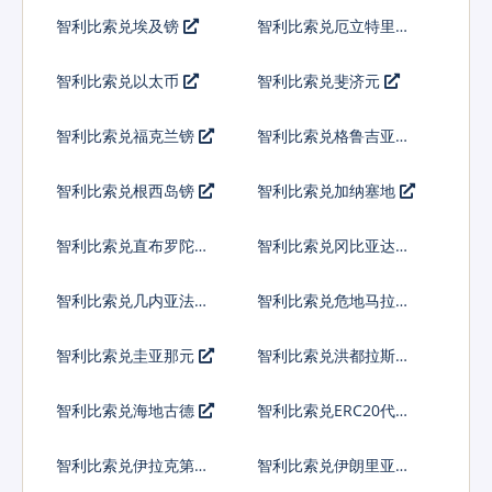
索
智利比索兑埃及镑
智利比索兑厄立特里亚
纳克法
智利比索兑以太币
智利比索兑斐济元
智利比索兑福克兰镑
智利比索兑格鲁吉亚拉
里
智利比索兑根西岛镑
智利比索兑加纳塞地
智利比索兑直布罗陀镑
智利比索兑冈比亚达拉
西
智利比索兑几内亚法郎
智利比索兑危地马拉格
查尔
智利比索兑圭亚那元
智利比索兑洪都拉斯伦
皮拉
智利比索兑海地古德
智利比索兑ERC20代币
智利比索兑伊拉克第纳
智利比索兑伊朗里亚尔