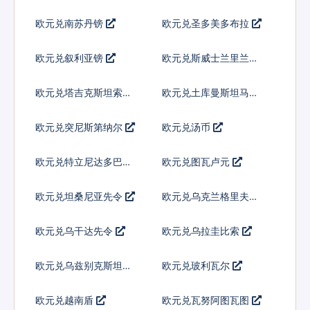
欧元兑南苏丹镑
欧元兑圣多美多布拉
欧元兑叙利亚镑
欧元兑斯威士兰里兰吉
尼
欧元兑塔吉克斯坦索莫
欧元兑土库曼斯坦马纳
尼
特
欧元兑突尼斯第纳尔
欧元兑汤币
欧元兑特立尼达多巴哥
欧元兑图瓦卢元
元
欧元兑坦桑尼亚先令
欧元兑乌克兰格里夫纳
欧元兑乌干达先令
欧元兑乌拉圭比索
欧元兑乌兹别克斯坦索
欧元兑玻利瓦尔
姆
欧元兑越南盾
欧元兑瓦努阿图瓦图