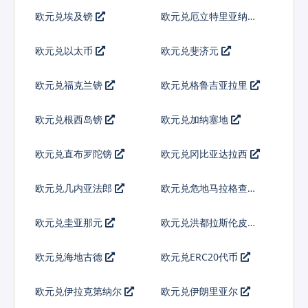
欧元兑埃及镑
欧元兑厄立特里亚纳克
法
欧元兑以太币
欧元兑斐济元
欧元兑福克兰镑
欧元兑格鲁吉亚拉里
欧元兑根西岛镑
欧元兑加纳塞地
欧元兑直布罗陀镑
欧元兑冈比亚达拉西
欧元兑几内亚法郎
欧元兑危地马拉格查尔
欧元兑圭亚那元
欧元兑洪都拉斯伦皮拉
欧元兑海地古德
欧元兑ERC20代币
欧元兑伊拉克第纳尔
欧元兑伊朗里亚尔