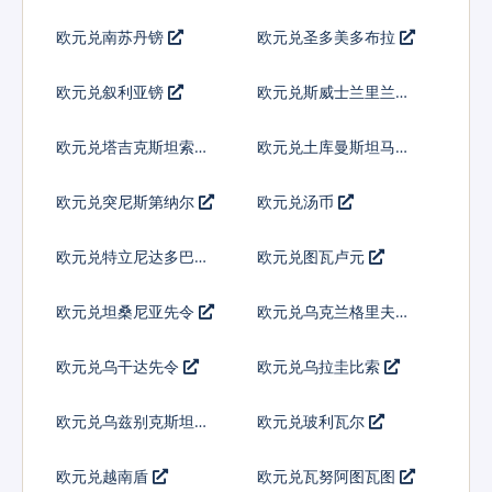
欧元兑南苏丹镑
欧元兑圣多美多布拉
欧元兑叙利亚镑
欧元兑斯威士兰里兰吉
尼
欧元兑塔吉克斯坦索莫
欧元兑土库曼斯坦马纳
尼
特
欧元兑突尼斯第纳尔
欧元兑汤币
欧元兑特立尼达多巴哥
欧元兑图瓦卢元
元
欧元兑坦桑尼亚先令
欧元兑乌克兰格里夫纳
欧元兑乌干达先令
欧元兑乌拉圭比索
欧元兑乌兹别克斯坦索
欧元兑玻利瓦尔
姆
欧元兑越南盾
欧元兑瓦努阿图瓦图