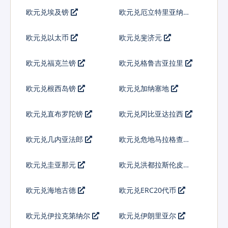
欧元兑埃及镑
欧元兑厄立特里亚纳克
法
欧元兑以太币
欧元兑斐济元
欧元兑福克兰镑
欧元兑格鲁吉亚拉里
欧元兑根西岛镑
欧元兑加纳塞地
欧元兑直布罗陀镑
欧元兑冈比亚达拉西
欧元兑几内亚法郎
欧元兑危地马拉格查尔
欧元兑圭亚那元
欧元兑洪都拉斯伦皮拉
欧元兑海地古德
欧元兑ERC20代币
欧元兑伊拉克第纳尔
欧元兑伊朗里亚尔