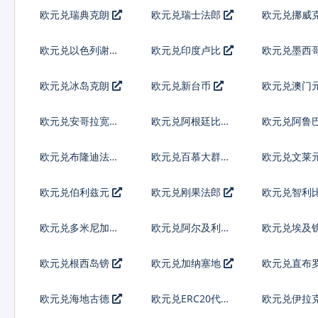
弗
欧元兑瑞典克朗
欧元兑瑞士法郎
欧元兑挪威
欧元兑以色列谢克
欧元兑印度卢比
欧元兑墨西
尔
欧元兑冰岛克朗
欧元兑新台币
欧元兑澳门
欧元兑安哥拉宽扎
欧元兑阿根廷比索
欧元兑阿鲁
林
欧元兑布隆迪法郎
欧元兑百慕大群岛
欧元兑文莱
元
欧元兑伯利兹元
欧元兑刚果法郎
欧元兑智利
欧元兑多米尼加比
欧元兑阿尔及利亚
欧元兑埃及
索
欧元兑根西岛镑
欧元兑加纳塞地
欧元兑直布
欧元兑海地古德
欧元兑ERC20代币
欧元兑伊拉