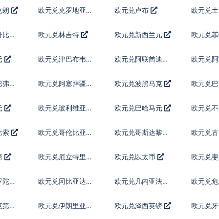
克朗
欧元兑克罗地亚库
欧元兑卢布
欧元兑
纳
哥比索
欧元兑林吉特
欧元兑新西兰元
欧元兑
元
欧元兑津巴布韦币
欧元兑阿联酋迪拉
欧元兑
姆流通铸币
巴弗罗
欧元兑阿塞拜疆马
欧元兑波黑马克
欧元兑
纳特
元
欧元兑玻利维亚诺
欧元兑巴哈马元
欧元兑不
鲁姆
比索
欧元兑哥伦比亚比
欧元兑哥斯达黎加
欧元兑
索
科朗
镑
欧元兑厄立特里亚
欧元兑以太币
欧元兑
纳克法
罗陀镑
欧元兑冈比亚达拉
欧元兑几内亚法郎
欧元兑危
西
查尔
克第纳
欧元兑伊朗里亚尔
欧元兑泽西英镑
欧元兑