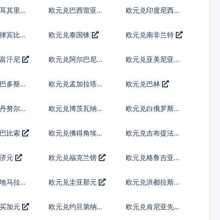
列伊
土耳其里拉
欧元兑巴西雷亚尔
欧元兑印度尼西亚
卢比
菲律宾比索
欧元兑泰国铢
欧元兑南非兰特
阿富汗尼
欧元兑阿尔巴尼亚
欧元兑亚美尼亚德
列克
拉姆
巴巴多斯元
欧元兑孟加拉塔卡
欧元兑巴林
丹努尔特
欧元兑博茨瓦纳普
欧元兑白俄罗斯卢
拉
布
古巴比索
欧元兑佛得角埃斯
欧元兑吉布提法郎
库多
斐济元
欧元兑福克兰镑
欧元兑格鲁吉亚拉
里
地马拉格
欧元兑圭亚那元
欧元兑洪都拉斯伦
皮拉
牙买加元
欧元兑约旦第纳尔
欧元兑肯尼亚先令