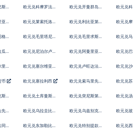
巴斯元
欧元兑科摩罗法郎
欧元兑开曼群岛元
欧元兑科
尔
里亚元
欧元兑莱索托洛蒂
欧元兑利比亚第纳
欧元兑摩
尔
姆
图格里
欧元兑毛里塔尼亚
欧元兑毛里求斯卢
欧元兑马
乌吉亚
比
菲亚
拉瓜科
欧元兑尼泊尔卢比
欧元兑阿曼里亚尔
欧元兑巴
亚
尔里亚
欧元兑塞尔维亚第
欧元兑卢旺达法郎
欧元兑
纳尔
货币
欧元兑塞拉利昂
欧元兑索马里先令
欧元兑
克斯坦
欧元兑土库曼斯坦
欧元兑突尼斯第纳
欧元兑
马纳特
尔
达先令
欧元兑乌拉圭比索
欧元兑乌兹别克斯
欧元兑
坦索姆
共同体
欧元兑东加勒比元
欧元兑特别提款权
欧元兑西