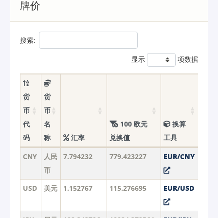
牌价
搜索:
显示
项数据
货
货
币
币
代
名
100 欧元
换算
码
称
汇率
兑换值
工具
CNY
人民
7.794232
779.423227
EUR/CNY
币
USD
美元
1.152767
115.276695
EUR/USD