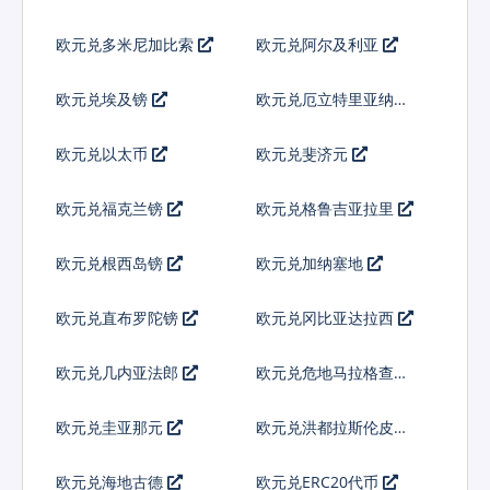
欧元兑多米尼加比索
欧元兑阿尔及利亚
欧元兑埃及镑
欧元兑厄立特里亚纳克
法
欧元兑以太币
欧元兑斐济元
欧元兑福克兰镑
欧元兑格鲁吉亚拉里
欧元兑根西岛镑
欧元兑加纳塞地
欧元兑直布罗陀镑
欧元兑冈比亚达拉西
欧元兑几内亚法郎
欧元兑危地马拉格查尔
欧元兑圭亚那元
欧元兑洪都拉斯伦皮拉
欧元兑海地古德
欧元兑ERC20代币