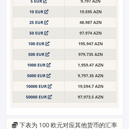
5 EUR
9.797 AZN
10 EUR
19.595 AZN
25 EUR
48.987 AZN
50 EUR
97.974 AZN
100 EUR
195.947 AZN
500 EUR
979.735 AZN
1000 EUR
1,959.47 AZN
5000 EUR
9,797.35 AZN
10000 EUR
19,594.7 AZN
50000 EUR
97,973.5 AZN
下表为 100 欧元对应其他货币的汇率