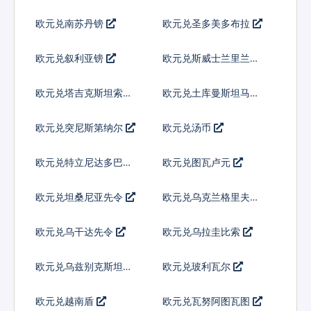
欧元兑南苏丹镑
欧元兑圣多美多布拉
欧元兑叙利亚镑
欧元兑斯威士兰里兰吉
尼
欧元兑塔吉克斯坦索莫
欧元兑土库曼斯坦马纳
尼
特
欧元兑突尼斯第纳尔
欧元兑汤币
欧元兑特立尼达多巴哥
欧元兑图瓦卢元
元
欧元兑坦桑尼亚先令
欧元兑乌克兰格里夫纳
欧元兑乌干达先令
欧元兑乌拉圭比索
欧元兑乌兹别克斯坦索
欧元兑玻利瓦尔
姆
欧元兑越南盾
欧元兑瓦努阿图瓦图