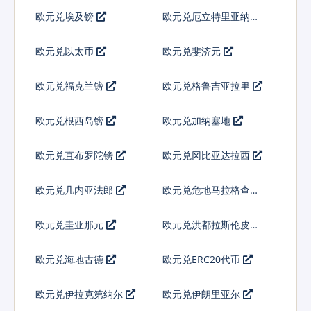
欧元兑埃及镑
欧元兑厄立特里亚纳克
法
欧元兑以太币
欧元兑斐济元
欧元兑福克兰镑
欧元兑格鲁吉亚拉里
欧元兑根西岛镑
欧元兑加纳塞地
欧元兑直布罗陀镑
欧元兑冈比亚达拉西
欧元兑几内亚法郎
欧元兑危地马拉格查尔
欧元兑圭亚那元
欧元兑洪都拉斯伦皮拉
欧元兑海地古德
欧元兑ERC20代币
欧元兑伊拉克第纳尔
欧元兑伊朗里亚尔