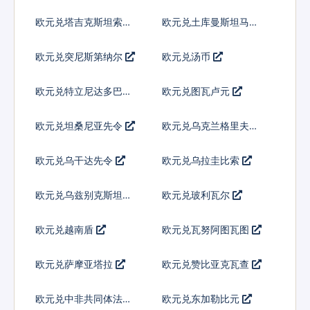
尼
欧元兑塔吉克斯坦索莫
欧元兑土库曼斯坦马纳
尼
特
欧元兑突尼斯第纳尔
欧元兑汤币
欧元兑特立尼达多巴哥
欧元兑图瓦卢元
元
欧元兑坦桑尼亚先令
欧元兑乌克兰格里夫纳
欧元兑乌干达先令
欧元兑乌拉圭比索
欧元兑乌兹别克斯坦索
欧元兑玻利瓦尔
姆
欧元兑越南盾
欧元兑瓦努阿图瓦图
欧元兑萨摩亚塔拉
欧元兑赞比亚克瓦查
欧元兑中非共同体法郎
欧元兑东加勒比元