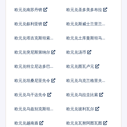
欧元兑南苏丹镑
欧元兑圣多美多布拉
欧元兑叙利亚镑
欧元兑斯威士兰里兰吉
尼
欧元兑塔吉克斯坦索莫
欧元兑土库曼斯坦马纳
尼
特
欧元兑突尼斯第纳尔
欧元兑汤币
欧元兑特立尼达多巴哥
欧元兑图瓦卢元
元
欧元兑坦桑尼亚先令
欧元兑乌克兰格里夫纳
欧元兑乌干达先令
欧元兑乌拉圭比索
欧元兑乌兹别克斯坦索
欧元兑玻利瓦尔
姆
欧元兑越南盾
欧元兑瓦努阿图瓦图