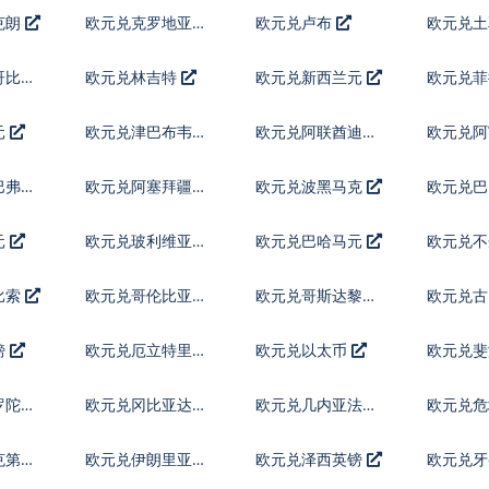
克朗
欧元兑克罗地亚库
欧元兑卢布
欧元兑
纳
哥比索
欧元兑林吉特
欧元兑新西兰元
欧元兑
元
欧元兑津巴布韦币
欧元兑阿联酋迪拉
欧元兑
姆流通铸币
巴弗罗
欧元兑阿塞拜疆马
欧元兑波黑马克
欧元兑
纳特
元
欧元兑玻利维亚诺
欧元兑巴哈马元
欧元兑不
鲁姆
比索
欧元兑哥伦比亚比
欧元兑哥斯达黎加
欧元兑
索
科朗
镑
欧元兑厄立特里亚
欧元兑以太币
欧元兑
纳克法
罗陀镑
欧元兑冈比亚达拉
欧元兑几内亚法郎
欧元兑危
西
查尔
克第纳
欧元兑伊朗里亚尔
欧元兑泽西英镑
欧元兑