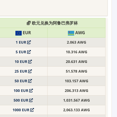
欧元兑换为阿鲁巴弗罗林
EUR
AWG
1 EUR
2.063 AWG
5 EUR
10.316 AWG
10 EUR
20.631 AWG
25 EUR
51.578 AWG
50 EUR
103.157 AWG
100 EUR
206.313 AWG
500 EUR
1,031.567 AWG
1000 EUR
2,063.133 AWG