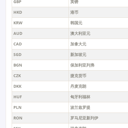
GBP
英镑
HKD
港币
KRW
韩国元
AUD
澳大利亚元
CAD
加拿大元
SGD
新加坡元
BGN
保加利亚列弗
CZK
捷克货币
DKK
丹麦克朗
HUF
匈牙利福林
PLN
波兰兹罗提
RON
罗马尼亚新列伊