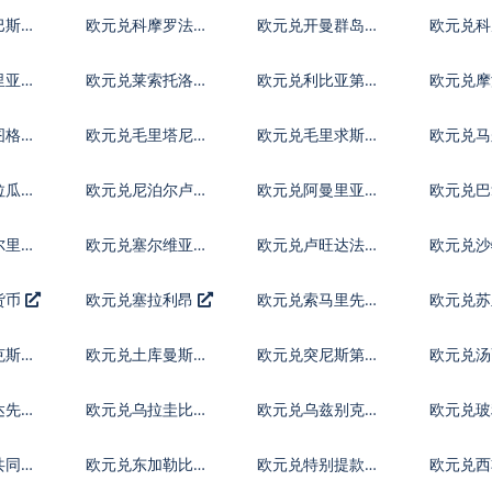
巴斯元
欧元兑科摩罗法郎
欧元兑开曼群岛元
欧元兑科
尔
里亚元
欧元兑莱索托洛蒂
欧元兑利比亚第纳
欧元兑摩
尔
姆
图格里
欧元兑毛里塔尼亚
欧元兑毛里求斯卢
欧元兑马
乌吉亚
比
菲亚
拉瓜科
欧元兑尼泊尔卢比
欧元兑阿曼里亚尔
欧元兑巴
亚
尔里亚
欧元兑塞尔维亚第
欧元兑卢旺达法郎
欧元兑
纳尔
货币
欧元兑塞拉利昂
欧元兑索马里先令
欧元兑
克斯坦
欧元兑土库曼斯坦
欧元兑突尼斯第纳
欧元兑
马纳特
尔
达先令
欧元兑乌拉圭比索
欧元兑乌兹别克斯
欧元兑
坦索姆
共同体
欧元兑东加勒比元
欧元兑特别提款权
欧元兑西