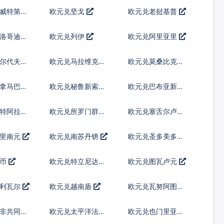
威特第纳
欧元兑坚戈
欧元兑老挝基普
洛哥迪拉
欧元兑列伊
欧元兑阿里亚里
尔代夫拉
欧元兑马拉维克瓦
欧元兑莫桑比克梅
查
蒂卡尔
拿马巴波
欧元兑秘鲁新索尔
欧元兑巴布亚新几
内亚基那
沙特阿拉伯
欧元兑所罗门群岛
欧元兑塞舌尔卢比
元
苏里南元
欧元兑南苏丹镑
欧元兑圣多美多布
拉
汤币
欧元兑特立尼达多
欧元兑图瓦卢元
巴哥元
玻利瓦尔
欧元兑越南盾
欧元兑瓦努阿图瓦
图
非共同体
欧元兑太平洋法郎
欧元兑也门里亚尔