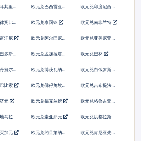
列伊
土耳其里拉
欧元兑巴西雷亚尔
欧元兑印度尼西亚
卢比
菲律宾比索
欧元兑泰国铢
欧元兑南非兰特
阿富汗尼
欧元兑阿尔巴尼亚
欧元兑亚美尼亚德
列克
拉姆
巴巴多斯元
欧元兑孟加拉塔卡
欧元兑巴林
丹努尔特
欧元兑博茨瓦纳普
欧元兑白俄罗斯卢
拉
布
古巴比索
欧元兑佛得角埃斯
欧元兑吉布提法郎
库多
斐济元
欧元兑福克兰镑
欧元兑格鲁吉亚拉
里
地马拉格
欧元兑圭亚那元
欧元兑洪都拉斯伦
皮拉
牙买加元
欧元兑约旦第纳尔
欧元兑肯尼亚先令