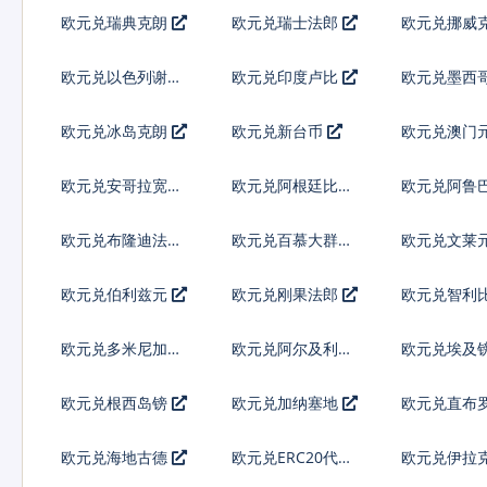
弗
欧元兑瑞典克朗
欧元兑瑞士法郎
欧元兑挪威
欧元兑以色列谢克
欧元兑印度卢比
欧元兑墨西
尔
欧元兑冰岛克朗
欧元兑新台币
欧元兑澳门
欧元兑安哥拉宽扎
欧元兑阿根廷比索
欧元兑阿鲁
林
欧元兑布隆迪法郎
欧元兑百慕大群岛
欧元兑文莱
元
欧元兑伯利兹元
欧元兑刚果法郎
欧元兑智利
欧元兑多米尼加比
欧元兑阿尔及利亚
欧元兑埃及
索
欧元兑根西岛镑
欧元兑加纳塞地
欧元兑直布
欧元兑海地古德
欧元兑ERC20代币
欧元兑伊拉