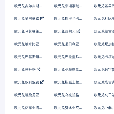
尔
欧元兑吉尔吉斯斯
欧元兑柬埔寨瑞尔
欧元兑基里
坦索姆
欧元兑黎巴嫩镑
欧元兑斯里兰卡卢
欧元兑利比
比
欧元兑马其顿第纳
欧元兑缅甸元
欧元兑蒙古
尔
克
欧元兑纳米比亚元
欧元兑尼日利亚奈
欧元兑尼加
拉
多巴
欧元兑巴基斯坦卢
欧元兑巴拉圭瓜拉
欧元兑卡塔
比
尼
尔
欧元兑苏丹镑
欧元兑圣赫勒拿镑
欧元兑数字
欧元兑叙利亚镑
欧元兑斯威士兰里
欧元兑塔吉
兰吉尼
索莫尼
欧元兑坦桑尼亚先
欧元兑乌克兰格里
欧元兑乌干
令
夫纳
欧元兑萨摩亚塔拉
欧元兑赞比亚克瓦
欧元兑中非