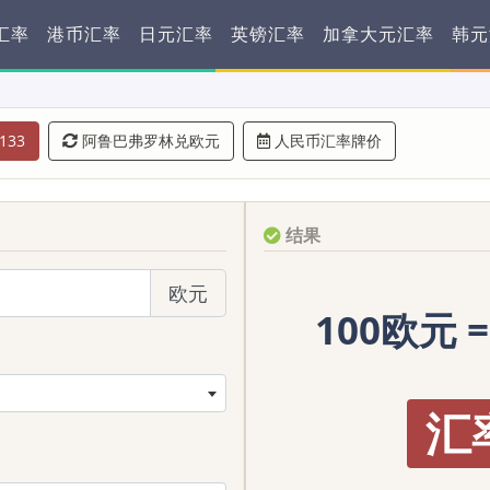
汇率
港币汇率
日元汇率
英镑汇率
加拿大元汇率
韩元
133
阿鲁巴弗罗林兑欧元
人民币汇率牌价
结果
欧元
100欧元 
汇率