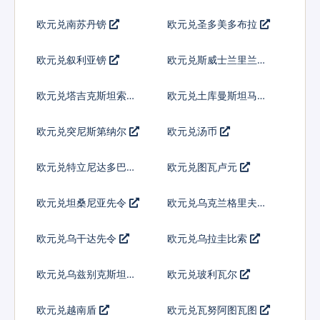
欧元兑南苏丹镑
欧元兑圣多美多布拉
欧元兑叙利亚镑
欧元兑斯威士兰里兰吉
尼
欧元兑塔吉克斯坦索莫
欧元兑土库曼斯坦马纳
尼
特
欧元兑突尼斯第纳尔
欧元兑汤币
欧元兑特立尼达多巴哥
欧元兑图瓦卢元
元
欧元兑坦桑尼亚先令
欧元兑乌克兰格里夫纳
欧元兑乌干达先令
欧元兑乌拉圭比索
欧元兑乌兹别克斯坦索
欧元兑玻利瓦尔
姆
欧元兑越南盾
欧元兑瓦努阿图瓦图