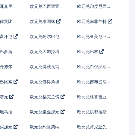
列伊
土耳其里拉
欧元兑巴西雷亚尔
欧元兑印度尼西亚
卢比
菲律宾比索
欧元兑泰国铢
欧元兑南非兰特
阿富汗尼
欧元兑阿尔巴尼亚
欧元兑亚美尼亚德
列克
拉姆
巴巴多斯元
欧元兑孟加拉塔卡
欧元兑巴林
丹努尔特
欧元兑博茨瓦纳普
欧元兑白俄罗斯卢
拉
布
古巴比索
欧元兑佛得角埃斯
欧元兑吉布提法郎
库多
斐济元
欧元兑福克兰镑
欧元兑格鲁吉亚拉
里
地马拉格
欧元兑圭亚那元
欧元兑洪都拉斯伦
皮拉
牙买加元
欧元兑约旦第纳尔
欧元兑肯尼亚先令