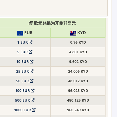
欧元兑换为开曼群岛元
EUR
KYD
1 EUR
0.96 KYD
5 EUR
4.801 KYD
10 EUR
9.602 KYD
25 EUR
24.006 KYD
50 EUR
48.012 KYD
100 EUR
96.025 KYD
500 EUR
480.125 KYD
1000 EUR
960.249 KYD