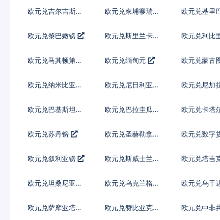
尔
欧元兑吉尔吉斯斯
欧元兑柬埔寨瑞尔
欧元兑基里
坦索姆
欧元兑黎巴嫩镑
欧元兑斯里兰卡卢
欧元兑利比
比
欧元兑马其顿第纳
欧元兑缅甸元
欧元兑蒙古
尔
克
欧元兑纳米比亚元
欧元兑尼日利亚奈
欧元兑尼加
拉
多巴
欧元兑巴基斯坦卢
欧元兑巴拉圭瓜拉
欧元兑卡塔
比
尼
尔
欧元兑苏丹镑
欧元兑圣赫勒拿镑
欧元兑数字
欧元兑叙利亚镑
欧元兑斯威士兰里
欧元兑塔吉
兰吉尼
索莫尼
欧元兑坦桑尼亚先
欧元兑乌克兰格里
欧元兑乌干
令
夫纳
欧元兑萨摩亚塔拉
欧元兑赞比亚克瓦
欧元兑中非