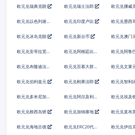
弗
欧元兑瑞典克朗
欧元兑瑞士法郎
欧元兑挪威
欧元兑以色列谢克
欧元兑印度卢比
欧元兑墨西
尔
欧元兑冰岛克朗
欧元兑新台币
欧元兑澳门
欧元兑安哥拉宽扎
欧元兑阿根廷比索
欧元兑阿鲁
林
欧元兑布隆迪法郎
欧元兑百慕大群岛
欧元兑文莱
元
欧元兑伯利兹元
欧元兑刚果法郎
欧元兑智利
欧元兑多米尼加比
欧元兑阿尔及利亚
欧元兑埃及
索
欧元兑根西岛镑
欧元兑加纳塞地
欧元兑直布
欧元兑海地古德
欧元兑ERC20代币
欧元兑伊拉