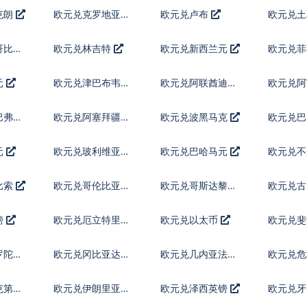
克朗
欧元兑克罗地亚库
欧元兑卢布
欧元兑
纳
哥比索
欧元兑林吉特
欧元兑新西兰元
欧元兑
元
欧元兑津巴布韦币
欧元兑阿联酋迪拉
欧元兑
姆流通铸币
巴弗罗
欧元兑阿塞拜疆马
欧元兑波黑马克
欧元兑
纳特
元
欧元兑玻利维亚诺
欧元兑巴哈马元
欧元兑不
鲁姆
比索
欧元兑哥伦比亚比
欧元兑哥斯达黎加
欧元兑
索
科朗
镑
欧元兑厄立特里亚
欧元兑以太币
欧元兑
纳克法
罗陀镑
欧元兑冈比亚达拉
欧元兑几内亚法郎
欧元兑危
西
查尔
克第纳
欧元兑伊朗里亚尔
欧元兑泽西英镑
欧元兑