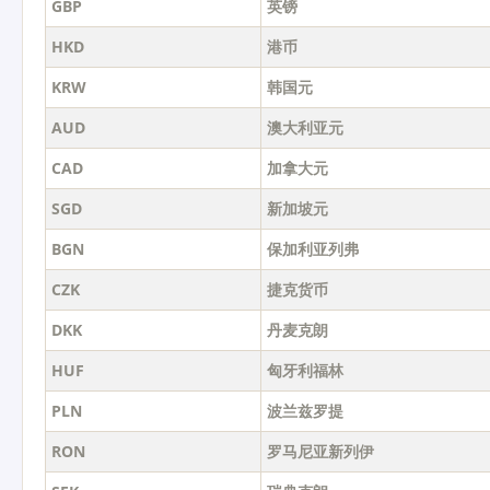
GBP
英镑
HKD
港币
KRW
韩国元
AUD
澳大利亚元
CAD
加拿大元
SGD
新加坡元
BGN
保加利亚列弗
CZK
捷克货币
DKK
丹麦克朗
HUF
匈牙利福林
PLN
波兰兹罗提
RON
罗马尼亚新列伊