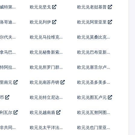
威特第纳
欧元兑坚戈
欧元兑老挝基普
洛哥迪拉
欧元兑列伊
欧元兑阿里亚里
尔代夫拉
欧元兑马拉维克瓦
欧元兑莫桑比克梅
查
蒂卡尔
拿马巴波
欧元兑秘鲁新索尔
欧元兑巴布亚新几
内亚基那
沙特阿拉伯
欧元兑所罗门群岛
欧元兑塞舌尔卢比
元
苏里南元
欧元兑南苏丹镑
欧元兑圣多美多布
拉
汤币
欧元兑特立尼达多
欧元兑图瓦卢元
巴哥元
玻利瓦尔
欧元兑越南盾
欧元兑瓦努阿图瓦
图
非共同体
欧元兑太平洋法郎
欧元兑也门里亚尔