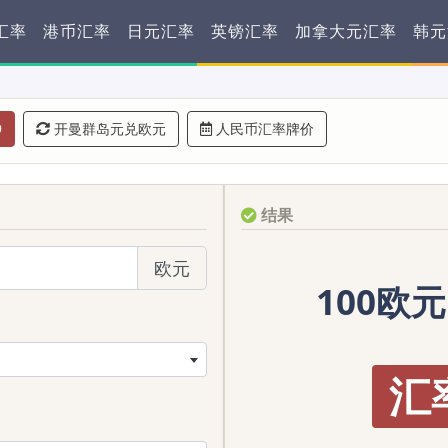
汇率
港币汇率
日元汇率
英镑汇率
加拿大元汇率
韩元
9
开曼群岛元兑欧元
人民币汇率牌价
结果
欧元
100欧元
汇率