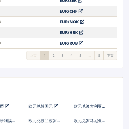
2
EUR/SEK
EUR/CHF
8
EUR/NOK
EUR/HRK
9
EUR/RUB
上页
1
2
3
4
5
…
8
下页
港币
欧元兑韩国元
欧元兑澳大利亚元
匈牙利福林
欧元兑波兰兹罗提
欧元兑罗马尼亚新