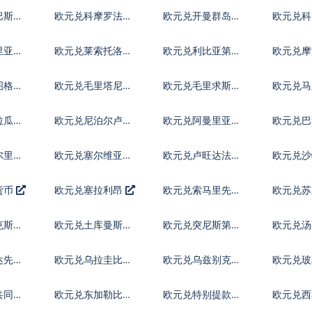
巴斯元
欧元兑科摩罗法郎
欧元兑开曼群岛元
欧元兑科
尔
里亚元
欧元兑莱索托洛蒂
欧元兑利比亚第纳
欧元兑摩
尔
姆
图格里
欧元兑毛里塔尼亚
欧元兑毛里求斯卢
欧元兑马
乌吉亚
比
菲亚
拉瓜科
欧元兑尼泊尔卢比
欧元兑阿曼里亚尔
欧元兑巴
亚
尔里亚
欧元兑塞尔维亚第
欧元兑卢旺达法郎
欧元兑
纳尔
货币
欧元兑塞拉利昂
欧元兑索马里先令
欧元兑
克斯坦
欧元兑土库曼斯坦
欧元兑突尼斯第纳
欧元兑
马纳特
尔
达先令
欧元兑乌拉圭比索
欧元兑乌兹别克斯
欧元兑
坦索姆
共同体
欧元兑东加勒比元
欧元兑特别提款权
欧元兑西