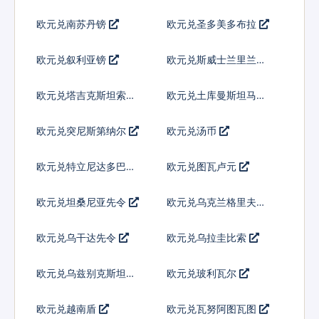
欧元兑南苏丹镑
欧元兑圣多美多布拉
欧元兑叙利亚镑
欧元兑斯威士兰里兰吉
尼
欧元兑塔吉克斯坦索莫
欧元兑土库曼斯坦马纳
尼
特
欧元兑突尼斯第纳尔
欧元兑汤币
欧元兑特立尼达多巴哥
欧元兑图瓦卢元
元
欧元兑坦桑尼亚先令
欧元兑乌克兰格里夫纳
欧元兑乌干达先令
欧元兑乌拉圭比索
欧元兑乌兹别克斯坦索
欧元兑玻利瓦尔
姆
欧元兑越南盾
欧元兑瓦努阿图瓦图