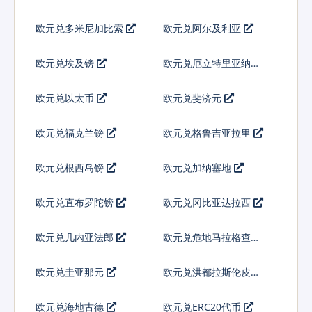
欧元兑多米尼加比索
欧元兑阿尔及利亚
欧元兑埃及镑
欧元兑厄立特里亚纳克
法
欧元兑以太币
欧元兑斐济元
欧元兑福克兰镑
欧元兑格鲁吉亚拉里
欧元兑根西岛镑
欧元兑加纳塞地
欧元兑直布罗陀镑
欧元兑冈比亚达拉西
欧元兑几内亚法郎
欧元兑危地马拉格查尔
欧元兑圭亚那元
欧元兑洪都拉斯伦皮拉
欧元兑海地古德
欧元兑ERC20代币