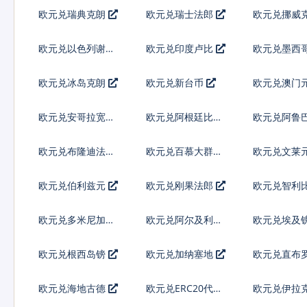
弗
欧元兑瑞典克朗
欧元兑瑞士法郎
欧元兑挪威
欧元兑以色列谢克
欧元兑印度卢比
欧元兑墨西
尔
欧元兑冰岛克朗
欧元兑新台币
欧元兑澳门
欧元兑安哥拉宽扎
欧元兑阿根廷比索
欧元兑阿鲁
林
欧元兑布隆迪法郎
欧元兑百慕大群岛
欧元兑文莱
元
欧元兑伯利兹元
欧元兑刚果法郎
欧元兑智利
欧元兑多米尼加比
欧元兑阿尔及利亚
欧元兑埃及
索
欧元兑根西岛镑
欧元兑加纳塞地
欧元兑直布
欧元兑海地古德
欧元兑ERC20代币
欧元兑伊拉