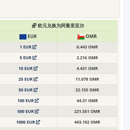
欧元兑换为阿曼里亚尔
EUR
OMR
1 EUR
0.443 OMR
5 EUR
2.216 OMR
10 EUR
4.431 OMR
25 EUR
11.078 OMR
50 EUR
22.155 OMR
100 EUR
44.31 OMR
500 EUR
221.551 OMR
1000 EUR
443.102 OMR