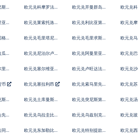
巴斯元
欧元兑科摩罗法郎
欧元兑开曼群岛元
欧元兑科
尔
里亚元
欧元兑莱索托洛蒂
欧元兑利比亚第纳
欧元兑摩
尔
姆
图格里
欧元兑毛里塔尼亚
欧元兑毛里求斯卢
欧元兑马
乌吉亚
比
菲亚
拉瓜科
欧元兑尼泊尔卢比
欧元兑阿曼里亚尔
欧元兑巴
亚
尔里亚
欧元兑塞尔维亚第
欧元兑卢旺达法郎
欧元兑
纳尔
货币
欧元兑塞拉利昂
欧元兑索马里先令
欧元兑
克斯坦
欧元兑土库曼斯坦
欧元兑突尼斯第纳
欧元兑
马纳特
尔
达先令
欧元兑乌拉圭比索
欧元兑乌兹别克斯
欧元兑
坦索姆
共同体
欧元兑东加勒比元
欧元兑特别提款权
欧元兑西