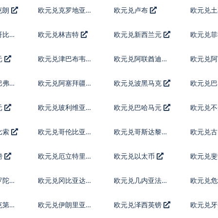
克朗
欧元兑克罗地亚库
欧元兑卢布
欧元兑
纳
哥比索
欧元兑林吉特
欧元兑新西兰元
欧元兑
元
欧元兑津巴布韦币
欧元兑阿联酋迪拉
欧元兑
姆流通铸币
巴弗罗
欧元兑阿塞拜疆马
欧元兑波黑马克
欧元兑
纳特
元
欧元兑玻利维亚诺
欧元兑巴哈马元
欧元兑不
鲁姆
比索
欧元兑哥伦比亚比
欧元兑哥斯达黎加
欧元兑
索
科朗
镑
欧元兑厄立特里亚
欧元兑以太币
欧元兑
纳克法
罗陀镑
欧元兑冈比亚达拉
欧元兑几内亚法郎
欧元兑危
西
查尔
克第纳
欧元兑伊朗里亚尔
欧元兑泽西英镑
欧元兑