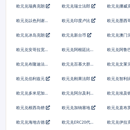
弗
欧元兑瑞典克朗
欧元兑瑞士法郎
欧元兑挪威
欧元兑以色列谢克
欧元兑印度卢比
欧元兑墨西
尔
欧元兑冰岛克朗
欧元兑新台币
欧元兑澳门
欧元兑安哥拉宽扎
欧元兑阿根廷比索
欧元兑阿鲁
林
欧元兑布隆迪法郎
欧元兑百慕大群岛
欧元兑文莱
元
欧元兑伯利兹元
欧元兑刚果法郎
欧元兑智利
欧元兑多米尼加比
欧元兑阿尔及利亚
欧元兑埃及
索
欧元兑根西岛镑
欧元兑加纳塞地
欧元兑直布
欧元兑海地古德
欧元兑ERC20代币
欧元兑伊拉