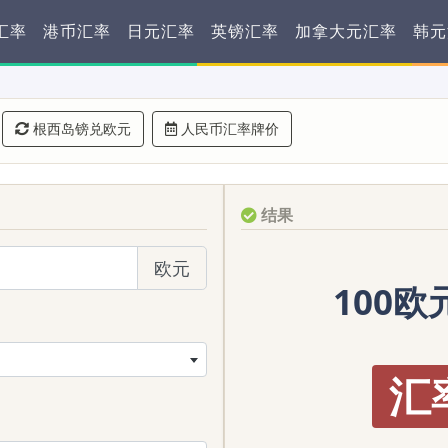
汇率
港币汇率
日元汇率
英镑汇率
加拿大元汇率
韩元
根西岛镑兑欧元
人民币汇率牌价
结果
欧元
100欧
汇率