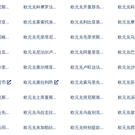
巴斯元
欧元兑科摩罗法郎
欧元兑开曼群岛元
欧元兑科
尔
里亚元
欧元兑莱索托洛蒂
欧元兑利比亚第纳
欧元兑摩
尔
姆
图格里
欧元兑毛里塔尼亚
欧元兑毛里求斯卢
欧元兑马
乌吉亚
比
菲亚
拉瓜科
欧元兑尼泊尔卢比
欧元兑阿曼里亚尔
欧元兑巴
亚
尔里亚
欧元兑塞尔维亚第
欧元兑卢旺达法郎
欧元兑
纳尔
货币
欧元兑塞拉利昂
欧元兑索马里先令
欧元兑
克斯坦
欧元兑土库曼斯坦
欧元兑突尼斯第纳
欧元兑
马纳特
尔
达先令
欧元兑乌拉圭比索
欧元兑乌兹别克斯
欧元兑
坦索姆
共同体
欧元兑东加勒比元
欧元兑特别提款权
欧元兑西