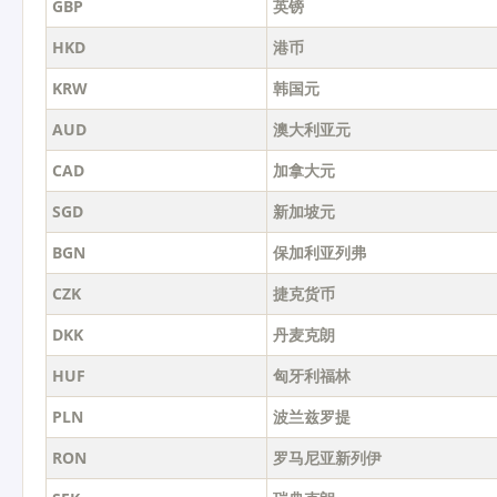
GBP
英镑
HKD
港币
KRW
韩国元
AUD
澳大利亚元
CAD
加拿大元
SGD
新加坡元
BGN
保加利亚列弗
CZK
捷克货币
DKK
丹麦克朗
HUF
匈牙利福林
PLN
波兰兹罗提
RON
罗马尼亚新列伊