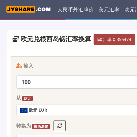
人民币外汇牌价
美元汇率
欧元
欧元兑根西岛镑汇率换算
汇率 0.856474
输入
从
欧元
欧元 EUR
转换为
根西岛镑