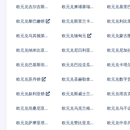
尔
欧元兑吉尔吉斯斯
欧元兑柬埔寨瑞尔
欧元兑基里
坦索姆
欧元兑黎巴嫩镑
欧元兑斯里兰卡卢
欧元兑利比
比
欧元兑马其顿第纳
欧元兑缅甸元
欧元兑蒙古
尔
克
欧元兑纳米比亚元
欧元兑尼日利亚奈
欧元兑尼加
拉
多巴
欧元兑巴基斯坦卢
欧元兑巴拉圭瓜拉
欧元兑卡塔
比
尼
尔
欧元兑苏丹镑
欧元兑圣赫勒拿镑
欧元兑数字
欧元兑叙利亚镑
欧元兑斯威士兰里
欧元兑塔吉
兰吉尼
索莫尼
欧元兑坦桑尼亚先
欧元兑乌克兰格里
欧元兑乌干
令
夫纳
欧元兑萨摩亚塔拉
欧元兑赞比亚克瓦
欧元兑中非