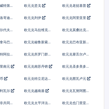
威特第纳
欧元兑坚戈
欧元兑老挝基普
洛哥迪拉
欧元兑列伊
欧元兑阿里亚里
尔代夫拉
欧元兑马拉维克瓦
欧元兑莫桑比克梅
查
蒂卡尔
拿马巴波
欧元兑秘鲁新索尔
欧元兑巴布亚新几
内亚基那
沙特阿拉伯
欧元兑所罗门群岛
欧元兑塞舌尔卢比
元
苏里南元
欧元兑南苏丹镑
欧元兑圣多美多布
拉
汤币
欧元兑特立尼达多
欧元兑图瓦卢元
巴哥元
玻利瓦尔
欧元兑越南盾
欧元兑瓦努阿图瓦
图
非共同体
欧元兑太平洋法郎
欧元兑也门里亚尔