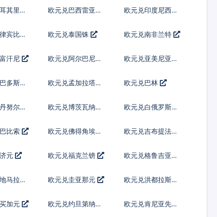
列伊
土耳其里拉
欧元兑巴西雷亚尔
欧元兑印度尼西亚
卢比
菲律宾比索
欧元兑泰国铢
欧元兑南非兰特
阿富汗尼
欧元兑阿尔巴尼亚
欧元兑亚美尼亚德
列克
拉姆
巴巴多斯元
欧元兑孟加拉塔卡
欧元兑巴林
丹努尔特
欧元兑博茨瓦纳普
欧元兑白俄罗斯卢
拉
布
古巴比索
欧元兑佛得角埃斯
欧元兑吉布提法郎
库多
斐济元
欧元兑福克兰镑
欧元兑格鲁吉亚拉
里
地马拉格
欧元兑圭亚那元
欧元兑洪都拉斯伦
皮拉
牙买加元
欧元兑约旦第纳尔
欧元兑肯尼亚先令