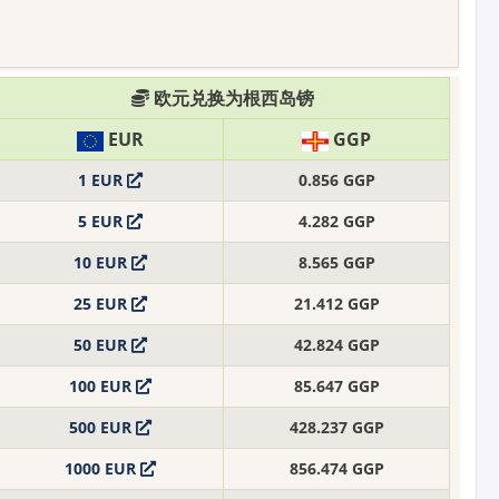
欧元兑换为根西岛镑
EUR
GGP
1 EUR
0.856 GGP
5 EUR
4.282 GGP
10 EUR
8.565 GGP
25 EUR
21.412 GGP
50 EUR
42.824 GGP
100 EUR
85.647 GGP
500 EUR
428.237 GGP
1000 EUR
856.474 GGP